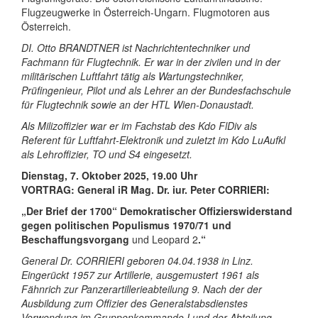
Flugzeugwerke in Österreich-Ungarn. Flugmotoren aus
Österreich.
DI. Otto BRANDTNER ist Nachrichtentechniker und
Fachmann für Flugtechnik. Er war in der zivilen und in der
militärischen Luftfahrt tätig als Wartungstechniker,
Prüfingenieur, Pilot und als Lehrer an der Bundesfachschule
für Flugtechnik sowie an der HTL Wien-Donaustadt.
Als Milizoffizier war er im Fachstab des Kdo FlDiv als
Referent für Luftfahrt-Elektronik und zuletzt im Kdo LuAufkl
als Lehroffizier, TO und S4 eingesetzt.
Dienstag, 7. Oktober 2025, 19.00 Uhr
VORTRAG:
General iR Mag. Dr. iur. Peter CORRIERI
:
„
Der Brief der 1700“ Demokratischer Offizierswiderstand
gegen politischen Populismus 1970/71 und
Beschaffungsvorgang
und Leopard 2
.“
General Dr. CORRIERI geboren 04.04.1938 in Linz.
Eingerückt 1957 zur Artillerie, ausgemustert 1961 als
Fähnrich zur Panzerartillerieabteilung 9. Nach der der
Ausbildung zum Offizier des Generalstabsdienstes
Verwendung im Gruppenkommando I und der Abteilung