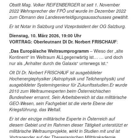
Obstlt Mag. Volker REIFENBERGER ist seit 1. November
2022 Wehrsprecher der FPÖ und wurde im Dezember 2022
zum Obmann des Landesverteidigungsausschusses gewählt.
Er ist Notar in Salzburg und Vizepräsident der OG Salzburg.
Dienstag, 10. März 2026, 19:00 Uhr
VORTRAG:
Oberleutnant DI Dr. Norbert FRISCHAUF
:
„
Das Europäische Weltraumprogramm
– Wieso der „alte
Kontinent“ im Weltraum ALLgegenwärtig ist… … und doch
nur als „Anhalter durch die Galaxis“ unterwegs ist.“
Olt DI Dr. Norbert FRISCHAUF ist ausgebildeter
Hochenergiephysiker (Astrophysik und Teilchenphysik) und
ausgebildeter Systemingenieur für Zukunftsstudien.Er wurde
2010 zum Weltraumexperten beim Österreichischen
Bundesheer ernannt. Sein Arbeitsbereich ist das militärische
GEO-Wesen, sein Fachgebiet ist die vierte Ebene der
Kriegsführung, das Weltall.
Er ist der einzige militärische Experte in Österreich auf
diesem Gebiet und im Rahmen dieser Tätigkeit unterstützt er
militärische Weltraumprojekte, wirkt in Studien mit und ist
Vortragender auf der Theresianischen Militärakademie,