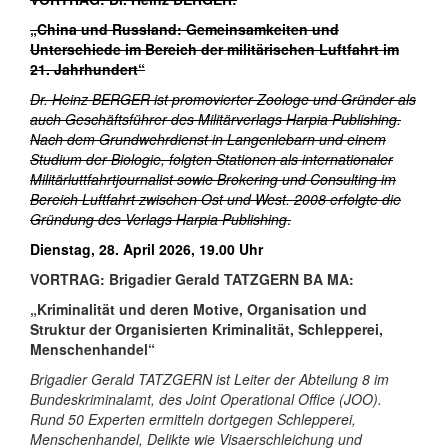
„China und Russland: Gemeinsamkeiten und
Unterschiede im Bereich der militärischen Luftfahrt im
21. Jahrhundert“
Dr. Heinz BERGER ist promovierter Zoologe und Gründer als
auch Geschäftsführer des Militärverlags Harpia Publishing.
Nach dem Grundwehrdienst in Langenlebarn und einem
Studium der Biologie, folgten Stationen als internationaler
Militärluttfahrtjournalist sowie Brokering und Consulting im
Bereich Luftfahrt zwischen Ost und West. 2008 erfolgte die
Gründung des Verlags Harpia Publishing
.
Dienstag, 28. April 2026, 19.00 Uhr
VORTRAG:
Brigadier Gerald TATZGERN BA MA:
„Kriminalität und deren Motive, Organisation und
Struktur der Organisierten Kriminalität, Schlepperei,
Menschenhandel“
Brigadier Gerald TATZGERN ist Leiter der Abteilung 8 im
Bundeskriminalamt, des Joint Operational Office (JOO).
Rund 50 Experten ermitteln dortgegen Schlepperei,
Menschenhandel, Delikte wie Visaerschleichung und