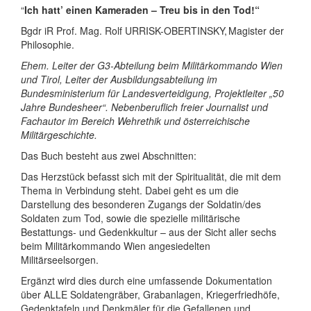
“
Ich hatt’ einen Kameraden – Treu bis in den Tod!“
Bgdr iR Prof. Mag. Rolf URRISK-OBERTINSKY, Magister der
Philosophie.
Ehem. Leiter der G3-Abteilung beim Militärkommando Wien
und Tirol, Leiter der Ausbildungsabteilung im
Bundesministerium für Landesverteidigung, Projektleiter „50
Jahre Bundesheer“. Nebenberuflich freier Journalist und
Fachautor im Bereich Wehrethik und österreichische
Militärgeschichte.
Das Buch besteht aus zwei Abschnitten:
Das Herzstück befasst sich mit der Spiritualität, die mit dem
Thema in Verbindung steht. Dabei geht es um die
Darstellung des besonderen Zugangs der Soldatin/des
Soldaten zum Tod, sowie die spezielle militärische
Bestattungs- und Gedenkkultur – aus der Sicht aller sechs
beim Militärkommando Wien angesiedelten
Militärseelsorgen.
Ergänzt wird dies durch eine umfassende Dokumentation
über ALLE Soldatengräber, Grabanlagen, Kriegerfriedhöfe,
Gedenktafeln und Denkmäler für die Gefallenen und