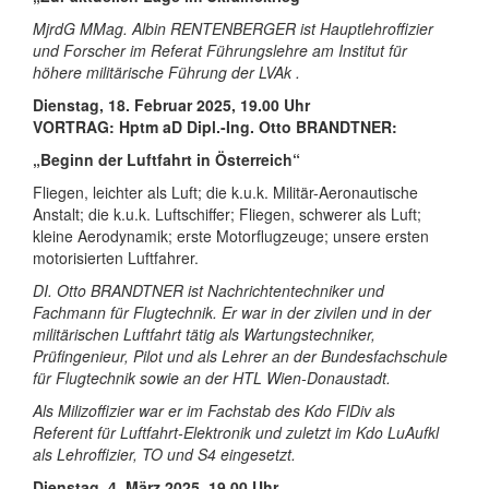
MjrdG MMag. Albin RENTENBERGER ist Hauptlehroffizier
und Forscher im Referat Führungslehre am Institut für
höhere militärische Führung der LVAk .
Dienstag, 18. Februar 2025, 19.00 Uhr
VORTRAG:
Hptm aD Dipl.-Ing. Otto BRANDTNER:
„Beginn der Luftfahrt in Österreich“
Fliegen, leichter als Luft; die k.u.k. Militär-Aeronautische
Anstalt; die k.u.k. Luftschiffer; Fliegen, schwerer als Luft;
kleine Aerodynamik; erste Motorflugzeuge; unsere ersten
motorisierten Luftfahrer.
DI. Otto BRANDTNER ist Nachrichtentechniker und
Fachmann für Flugtechnik. Er war in der zivilen und in der
militärischen Luftfahrt tätig als Wartungstechniker,
Prüfingenieur, Pilot und als Lehrer an der Bundesfachschule
für Flugtechnik sowie an der HTL Wien-Donaustadt.
Als Milizoffizier war er im Fachstab des Kdo FlDiv als
Referent für Luftfahrt-Elektronik und zuletzt im Kdo LuAufkl
als Lehroffizier, TO und S4 eingesetzt.
Dienstag, 4. März 2025, 19.00 Uhr