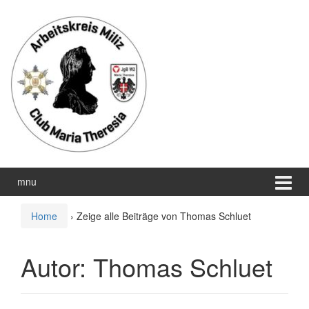
Zum
Zum
Inhalt
Hauptmenü
wechseln
springen
mnu
Home
›
Zeige alle Beiträge von Thomas Schluet
Autor:
Thomas Schluet