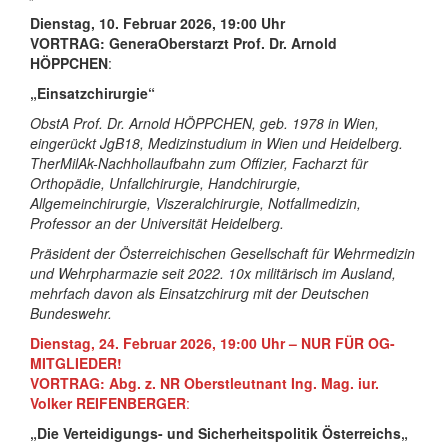
Dienstag, 10. Februar 2026, 19:00 Uhr
VORTRAG:
Genera
Oberstarzt Prof. Dr. Arnold
HÖPPCHEN
:
„Einsatzchirurgie“
ObstA Prof. Dr. Arnold HÖPPCHEN, geb. 1978 in Wien,
eingerückt JgB18, Medizinstudium in Wien und Heidelberg.
TherMilAk-Nachhollaufbahn zum Offizier, Facharzt für
Orthopädie, Unfallchirurgie, Handchirurgie,
Allgemeinchirurgie, Viszeralchirurgie, Notfallmedizin,
Professor an der Universität Heidelberg.
Präsident der Österreichischen Gesellschaft für Wehrmedizin
und Wehrpharmazie seit 2022. 10x militärisch im Ausland,
mehrfach davon als Einsatzchirurg mit der Deutschen
Bundeswehr.
Dienstag, 24. Februar 2026, 19:00 Uhr
– NUR FÜR OG-
MITGLIEDER!
VORTRAG:
Abg. z. NR Oberstleutnant Ing. Mag. iur.
Volker REIFENBERGER
:
„
Die Verteidigungs- und Sicherheitspolitik Österreichs
„