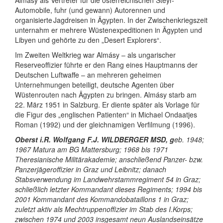
Almásy als Vertreter für die österreichischen Steyr-
Automobile, fuhr (und gewann) Autorennen und
organisierte Jagdreisen in Ägypten. In der Zwischenkriegszeit
unternahm er mehrere Wüstenexpeditionen in Ägypten und
Libyen und gehörte zu den „Desert Explorers“.
Im Zweiten Weltkrieg war Almásy – als ungarischer
Reserveoffizier führte er den Rang eines Hauptmanns der
Deutschen Luftwaffe – an mehreren geheimen
Unternehmungen beteiligt, deutsche Agenten über
Wüstenrouten nach Ägypten zu bringen. Almásy starb am
22. März 1951 in Salzburg. Er diente später als Vorlage für
die Figur des „englischen Patienten“ in Michael Ondaatjes
Roman (1992) und der gleichnamigen Verfilmung (1996).
Oberst i.R. Wolfgang F.J. WILDBERGER MSD, g
eb. 1948;
1967 Matura am BG Mattersburg; 1968 bis 1971
Theresianische Militärakademie; anschließend Panzer- bzw.
Panzerjägeroffizier in Graz und Leibnitz; danach
Stabsverwendung im Landwehrstammregiment 54 in Graz;
schließlich letzter Kommandant dieses Regiments; 1994 bis
2001 Kommandant des Kommandobataillons 1 in Graz;
zuletzt aktiv als Mechtruppenoffizier im Stab des I.Korps;
zwischen 1974 und 2003 insgesamt neun Auslandseinsätze