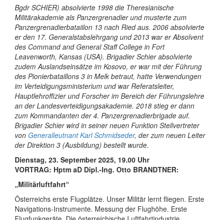
Bgdr SCHIER) absolvierte 1998 die Theresianische
Militärakademie als Panzergrenadier und musterte zum
Panzergrenadierbataiilon 13 nach Ried aus. 2006 absolvierte
er den 17. Generalstabslehrgang und 2013 war er Absolvent
des Command and General Staff College in Fort
Leavenworth, Kansas (USA). Brigadier Schier absolvierte
zudem Auslandseinsätze im Kosovo, er war mit der Führung
des Pionierbataillons 3 in Melk betraut, hatte Verwendungen
im Verteidigungsministerium und war Referatsleiter,
Hauptlehroffizier und Forscher im Bereich der Führungslehre
an der Landesverteidigungsakademie. 2018 stieg er dann
zum Kommandanten der 4. Panzergrenadierbrigade auf.
Brigadier Schier wird in seiner neuen Funktion Stellvertreter
von
Generalleutnant Karl Schmidseder
, der zum neuen Leiter
der Direktion 3 (Ausbildung) bestellt wurde
.
Dienstag, 23. September 2025, 19.00 Uhr
VORTRAG:
Hptm aD Dipl.-Ing. Otto BRANDTNER
:
„
Militärluftfahrt
“
Österreichs erste Flugplätze. Unser Militär lernt fliegen. Erste
Navigations-Instrumente. Messung der Flughöhe. Erste
Flugfunkgeräte. Die österreichische Luftfahrtindustrie.