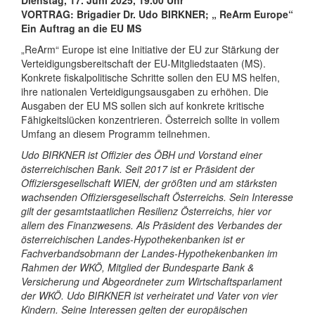
Dienstag, 17. Juni 2025, 19.00 Uhr
VORTRAG: Brigadier Dr. Udo BIRKNER; „ ReArm Europe“
Ein Auftrag an die EU MS
„ReArm“ Europe ist eine Initiative der EU zur Stärkung der
Verteidigungsbereitschaft der EU-Mitgliedstaaten (MS).
Konkrete fiskalpolitische Schritte sollen den EU MS helfen,
ihre nationalen Verteidigungsausgaben zu erhöhen. Die
Ausgaben der EU MS sollen sich auf konkrete kritische
Fähigkeitslücken konzentrieren. Österreich sollte in vollem
Umfang an diesem Programm teilnehmen.
Udo BIRKNER ist Offizier des ÖBH und Vorstand einer
österreichischen Bank. Seit 2017 ist er Präsident der
Offiziersgesellschaft WIEN, der größten und am stärksten
wachsenden Offiziersgesellschaft Österreichs. Sein Interesse
gilt der gesamtstaatlichen Resilienz Österreichs, hier vor
allem des Finanzwesens. Als Präsident des Verbandes der
österreichischen Landes-Hypothekenbanken ist er
Fachverbandsobmann der Landes-Hypothekenbanken im
Rahmen der WKÖ, Mitglied der Bundesparte Bank &
Versicherung und Abgeordneter zum Wirtschaftsparlament
der WKÖ. Udo BIRKNER ist verheiratet und Vater von vier
Kindern. Seine Interessen gelten der europäischen