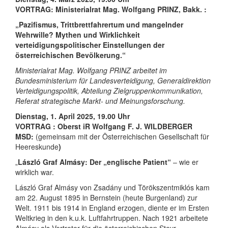
VORTRAG:
Ministerialrat Mag. Wolfgang PRINZ, Bakk. :
„Pazifismus, Trittbrettfahrertum und mangelnder
Wehrwille? Mythen und Wirklichkeit
verteidigungspolitischer Einstellungen der
österreichischen Bevölkerung.“
Ministerialrat Mag. Wolfgang PRINZ arbeitet im
Bundesministerium für Landesverteidigung, Generaldirektion
Verteidigungspolitik, Abteilung Zielgruppenkommunikation,
Referat strategische Markt- und Meinungsforschung.
Dienstag, 1. April 2025, 19.00 Uhr
VORTRAG :
Oberst iR Wolfgang F. J. WILDBERGER
MSD:
(gemeinsam mit der Österreichischen Gesellschaft für
Heereskunde
)
„
László Graf Almásy: Der „englische Patient“
– wie er
wirklich war.
László Graf Almásy von Zsadány und Törökszentmiklós kam
am 22. August 1895 in Bernstein (heute Burgenland) zur
Welt. 1911 bis 1914 in England erzogen, diente er im Ersten
Weltkrieg in den k.u.k. Luftfahrtruppen. Nach 1921 arbeitete