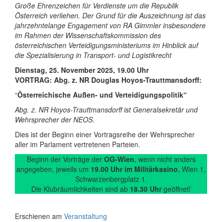
Große Ehrenzeichen für Verdienste um die Republik
Österreich verliehen. Der Grund für die Auszeichnung ist das
jahrzehntelange Engagement von RA Gimmler insbesondere
im Rahmen der Wissenschaftskommission des
österreichischen Verteidigungsministeriums im Hinblick auf
die Spezialisierung in Transport- und Logistikrecht
Dienstag,
25. November 2025
, 19.00 Uhr
VORTRAG:
Abg. z. NR Douglas Hoyos-Trauttmansdorff
:
“
Österreichische Außen- und Verteidigungspolitik
“
Abg. z. NR Hoyos-Trauttmansdorff ist Generalsekretär und
Wehrsprecher der NEOS.
Dies ist der Beginn einer Vortragsreihe der Wehrsprecher
aller im Parlament vertretenen Parteien.
Beginn der Vorträge der
OG-Wien
, wenn nicht anders
angegeben, jeweils um
19.00 Uhr im Militärkasino
, Wien 1,
Schwarzenbergplatz 1.
Die Klubräumlichkeiten sind ab
18.30 Uhr
geöffnet!
Erschienen am
Veranstaltung