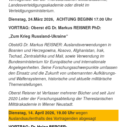
Landesverteidigungsakademie oder direkt im
Verteidigungsministerium
.
Dienstag, 24.März 2026, ACHTUNG BEGINN 17.00 Uhr
VORTRAG:
Oberst dG Dr. Markus REISNER PhD:
„Zum Krieg Russland-Ukraine“
ObstdG Dr. Markus REISNER: Auslandsverwendungen in
Bosnien und Herzegowina, Kosovo, Afghanistan, Irak,
Tschad, Zentralafrika und Mali, sowie Verwendung im
Bundesministerium für Europäische und internationale
Angelegenheiten. Seine Forschungsschwerpunkte umfassen
den Einsatz und die Zukunft von unbemannten Aufklärungs-
und Waffensystemen, historische und aktuelle militärische
Themenstellungen.
Oberst Reisner ist Verfasser mehrerer Bücher und seit Juni
2020 Leiter der Forschungsabteilung der Theresianischen
Militärakademie in Wiener Neustadt.
Dienstag, 14. April 2026, 19.00 Uhr
wegen
Auslandsaufenthalts des Vortragenden abgesagt
VORTRAG:
Dr. Heinz BERGER: