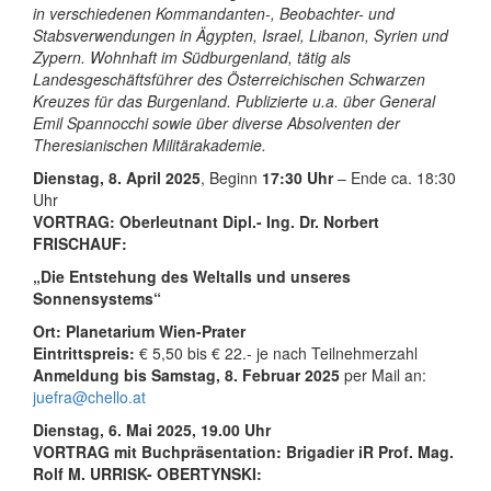
in verschiedenen Kommandanten-, Beobachter- und
Stabsverwendungen in Ägypten, Israel, Libanon, Syrien und
Zypern. Wohnhaft im Südburgenland, tätig als
Landesgeschäftsführer des Österreichischen Schwarzen
Kreuzes für das Burgenland. Publizierte u.a. über General
Emil Spannocchi sowie über diverse Absolventen der
Theresianischen Militärakademie.
Dienstag, 8. April 2025
, Beginn
17:30 Uhr
– Ende ca. 18:30
Uhr
VORTRAG:
Oberleutnant Dipl.- Ing. Dr. Norbert
FRISCHAUF:
„Die Entstehung des Weltalls und unseres
Sonnensystems“
Ort:
Planetarium Wien-Prater
Eintrittspreis:
€ 5,50 bis € 22.- je nach Teilnehmerzahl
Anmeldung bis Samstag, 8. Februar 2025
per Mail an:
juefra@chello.at
Dienstag, 6. Mai 2025, 19.00 Uhr
VORTRAG mit Buchpräsentation: Brigadier iR Prof. Mag.
Rolf M. URRISK- OBERTYNSKI: