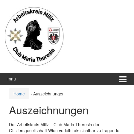
Zum
Zum
Inhalt
Hauptmenü
wechseln
springen
mnu
Home
›
Auszeichnungen
Auszeichnungen
Der Arbeitskreis Miliz – Club Maria Theresia der
Offiziersgesellschaft Wien verleiht als sichtbar zu tragende