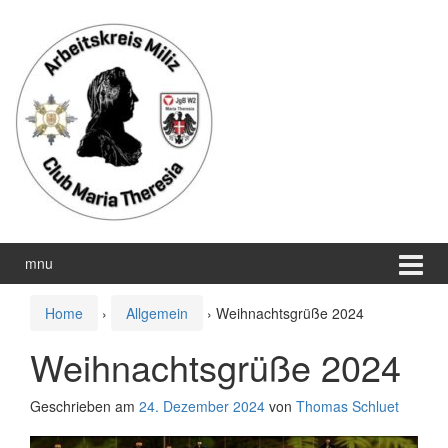
Zum
Zum
Inhalt
Hauptmenü
wechseln
springen
mnu
Home
›
Allgemein
›
Weihnachtsgrüße 2024
Weihnachtsgrüße 2024
Geschrieben am
24. Dezember 2024
von
Thomas Schluet