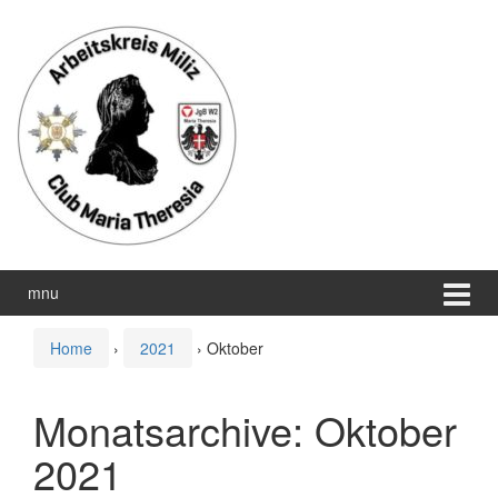
Zum
Zum
Inhalt
Hauptmenü
wechseln
springen
mnu
Home
›
2021
›
Oktober
Monatsarchive:
Oktober
2021