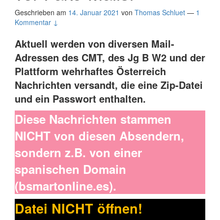
Geschrieben am
14. Januar 2021
von
Thomas Schluet
—
1
Kommentar ↓
Aktuell werden von diversen Mail-
Adressen des CMT, des Jg B W2 und der
Plattform wehrhaftes Österreich
Nachrichten versandt, die eine Zip-Datei
und ein Passwort enthalten.
Diese Nachrichten stammen
NICHT von diesen Absendern,
sondern z.B. von einer
spanischen Domain
(bsmartonline.es).
Datei NICHT öffnen!