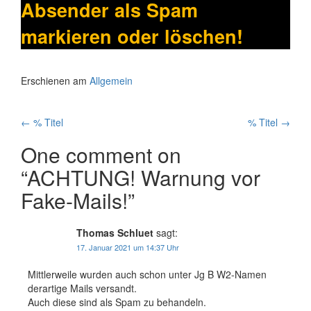
Absender als Spam
markieren oder löschen!
Erschienen am
Allgemein
Artikelnavigation
←
% Titel
% Titel
→
One comment on
“
ACHTUNG! Warnung vor
Fake-Mails!
”
Thomas Schluet
sagt:
17. Januar 2021 um 14:37 Uhr
Mittlerweile wurden auch schon unter Jg B W2-Namen
derartige Mails versandt.
Auch diese sind als Spam zu behandeln.