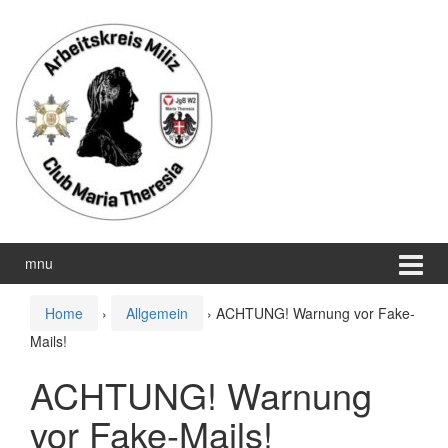
Zum
Zum
Inhalt
Hauptmenü
wechseln
springen
mnu
Home
›
Allgemein
›
ACHTUNG! Warnung vor Fake-
Mails!
ACHTUNG! Warnung
vor Fake-Mails!