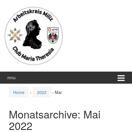
Zum
Zum
Inhalt
Hauptmenü
wechseln
springen
mnu
Home
›
2022
›
Mai
Monatsarchive:
Mai
2022