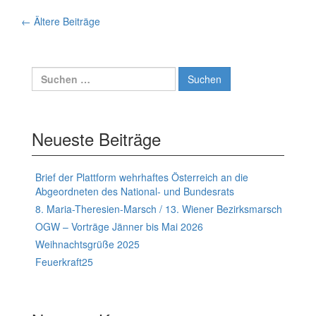
Beiträge-
←
Ältere Beiträge
navigation
Suchen
nach:
Neueste Beiträge
Brief der Plattform wehrhaftes Österreich an die
Abgeordneten des National- und Bundesrats
8. Maria-Theresien-Marsch / 13. Wiener Bezirksmarsch
OGW – Vorträge Jänner bis Mai 2026
Weihnachtsgrüße 2025
Feuerkraft25