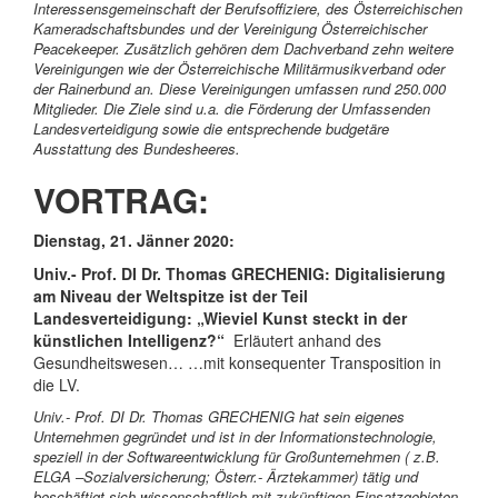
Interessensgemeinschaft der Berufsoffiziere, des Österreichischen
Kameradschaftsbundes und der Vereinigung Österreichischer
Peacekeeper. Zusätzlich gehören dem Dachverband zehn weitere
Vereinigungen wie der Österreichische Militärmusikverband oder
der Rainerbund an. Diese Vereinigungen umfassen rund 250.000
Mitglieder. Die Ziele sind u.a. die Förderung der Umfassenden
Landesverteidigung sowie die entsprechende budgetäre
Ausstattung des Bundesheeres.
VORTRAG:
Dienstag, 21. Jänner 2020:
Univ.- Prof. DI Dr. Thomas GRECHENIG:
Digitalisierung
am Niveau der Weltspitze ist der Teil
Landesverteidigung: „Wieviel Kunst steckt in der
künstlichen Intelligenz?“
Erläutert anhand des
Gesundheitswesen… …mit konsequenter Transposition in
die LV.
Univ.- Prof. DI Dr. Thomas GRECHENIG hat sein eigenes
Unternehmen gegründet und ist in der Informationstechnologie,
speziell in der Softwareentwicklung für Großunternehmen ( z.B.
ELGA –Sozialversicherung; Österr.- Ärztekammer) tätig und
beschäftigt sich wissenschaftlich mit zukünftigen Einsatzgebieten