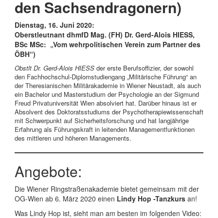
den Sachsendragonern)
Dienstag, 16. Juni 2020:
Oberstleutnant dhmfD Mag. (FH) Dr. Gerd-Alois HIESS,
BSc MSc: „Vom wehrpolitischen Verein zum Partner des
ÖBH“)
Obstlt
Dr. Gerd-Alois HIESS
der erste Berufsoffizier, der sowohl
den Fachhochschul-Diplomstudiengang „Militärische Führung“ an
der Theresianischen Militärakademie in Wiener Neustadt, als auch
ein Bachelor und Masterstudium der Psychologie an der Sigmund
Freud Privatuniversität Wien absolviert hat. Darüber hinaus ist er
Absolvent des Doktoratsstudiums der Psychotherapiewissenschaft
mit Schwerpunkt auf Sicherheitsforschung und hat langjährige
Erfahrung als Führungskraft in leitenden Managementfunktionen
des mittleren und höheren Managements.
Angebote:
Die Wiener Ringstraßenakademie bietet gemeinsam mit der
OG-Wien ab 6. März 2020 einen
Lindy Hop -Tanzkurs
an!
Was Lindy Hop ist, sieht man am besten im folgenden Video: