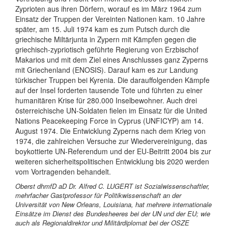
Zyprioten aus ihren Dörfern, worauf es im März 1964 zum
Einsatz der Truppen der Vereinten Nationen kam. 10 Jahre
später, am 15. Juli 1974 kam es zum Putsch durch die
griechische Miltärjunta in Zypern mit Kämpfen gegen die
griechisch-zypriotisch geführte Regierung von Erzbischof
Makarios und mit dem Ziel eines Anschlusses ganz Zyperns
mit Griechenland (ENOSIS). Darauf kam es zur Landung
türkischer Truppen bei Kyrenia. Die darauffolgenden Kämpfe
auf der Insel forderten tausende Tote und führten zu einer
humanitären Krise für 280.000 Inselbewohner. Auch drei
österreichische UN-Soldaten fielen im Einsatz für die United
Nations Peacekeeping Force in Cyprus (UNFICYP) am 14.
August 1974. Die Entwicklung Zyperns nach dem Krieg von
1974, die zahlreichen Versuche zur Wiedervereinigung, das
boykottierte UN-Referendum und der EU-Beitritt 2004 bis zur
weiteren sicherheitspolitischen Entwicklung bis 2020 werden
vom Vortragenden behandelt.
Oberst dhmfD aD Dr. Alfred C. LUGERT ist Sozialwissenschaftler,
mehrfacher Gastprofessor für Politikwissenschaft an der
Universität von New Orleans, Louisiana, hat mehrere internationale
Einsätze im Dienst des Bundesheeres bei der UN und der EU; wie
auch als Regionaldirektor und Militärdiplomat bei der OSZE