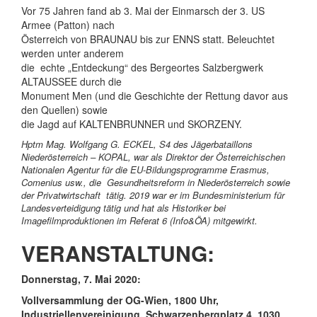
Vor 75 Jahren fand ab 3. Mai der Einmarsch der 3. US
Armee (Patton) nach
Österreich von BRAUNAU bis zur ENNS statt. Beleuchtet
werden unter anderem
die echte „Entdeckung“ des Bergeortes Salzbergwerk
ALTAUSSEE durch die
Monument Men (und die Geschichte der Rettung davor aus
den Quellen) sowie
die Jagd auf KALTENBRUNNER und SKORZENY.
Hptm Mag. Wolfgang G. ECKEL, S4 des Jägerbataillons
Niederösterreich – KOPAL, war als Direktor der Österreichischen
Nationalen Agentur für die EU-Bildungsprogramme Erasmus,
Comenius usw., die Gesundheitsreform in Niederösterreich sowie
der Privatwirtschaft tätig. 2019 war er im Bundesministerium für
Landesverteidigung tätig und hat als Historiker bei
Imagefilmproduktionen im Referat 6 (Info&ÖA) mitgewirkt.
VERANSTALTUNG:
Donnerstag, 7. Mai 2020:
Vollversammlung der OG-Wien,
1800 Uhr
,
Industriellenvereinigung, Schwarzenbergplatz 4, 1030