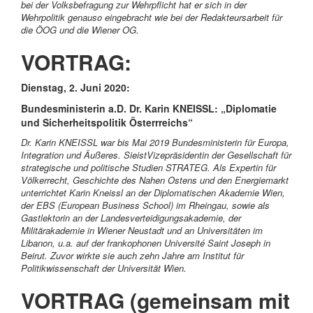
bei der Volksbefragung zur Wehrpflicht hat er sich in der
Wehrpolitik genauso eingebracht wie bei der Redakteursarbeit für
die ÖOG und die Wiener OG.
VORTRAG:
Dienstag, 2. Juni 2020:
Bundesministerin a.D. Dr. Karin KNEISSL: „Diplomatie
und Sicherheitspolitik Österrreichs“
Dr. Karin KNEISSL war bis Mai 2019 Bundesministerin für Europa,
Integration und Äußeres. SieistVizepräsidentin der Gesellschaft für
strategische und politische Studien STRATEG. Als Expertin für
Völkerrecht, Geschichte des Nahen Ostens und den Energiemarkt
unterrichtet Karin Kneissl an der Diplomatischen Akademie Wien,
der EBS (European Business School) im Rheingau, sowie als
Gastlektorin an der Landesverteidigungsakademie, der
Militärakademie in Wiener Neustadt und an Universitäten im
Libanon, u.a. auf der frankophonen Université Saint Joseph in
Beirut. Zuvor wirkte sie auch zehn Jahre am Institut für
Politikwissenschaft der Universität Wien.
VORTRAG (gemeinsam mit