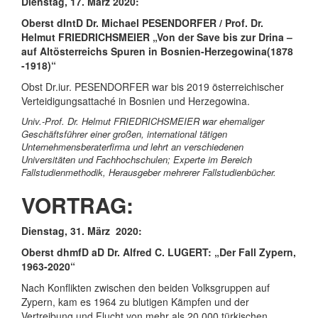
Dienstag, 17. März 2020:
Oberst dIntD Dr. Michael PESENDORFER / Prof. Dr.
Helmut FRIEDRICHSMEIER „
Von der Save bis zur Drina –
auf Altösterreichs Spuren in Bosnien-Herzegowina(1878
-1918)“
Obst Dr.iur. PESENDORFER war bis 2019 österreichischer
Verteidigungsattaché in Bosnien und Herzegowina.
Univ.-Prof. Dr. Helmut FRIEDRICHSMEIER war ehemaliger
Geschäftsführer einer großen, international tätigen
Unternehmensberaterfirma und lehrt an verschiedenen
Universitäten und Fachhochschulen; Experte im Bereich
Fallstudienmethodik, Herausgeber mehrerer Fallstudienbücher.
VORTRAG:
Dienstag, 31. März 2020:
Oberst dhmfD aD Dr. Alfred C. LUGERT: „Der Fall Zypern,
1963-2020“
Nach Konflikten zwischen den beiden Volksgruppen auf
Zypern, kam es 1964 zu blutigen Kämpfen und der
Vertreibung und Flucht von mehr als 20.000 türkischen