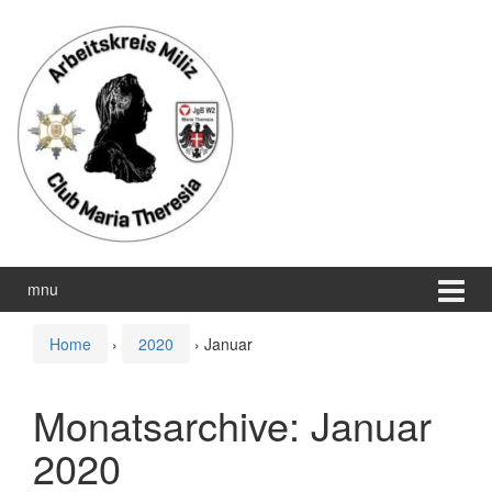
Zum
Zum
Inhalt
Hauptmenü
wechseln
springen
mnu
Home
›
2020
›
Januar
Monatsarchive:
Januar
2020