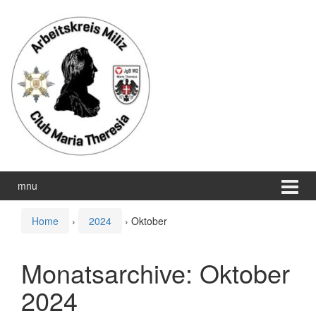
Zum
Zum
Inhalt
Hauptmenü
wechseln
springen
mnu
Home
›
2024
›
Oktober
Monatsarchive:
Oktober
2024