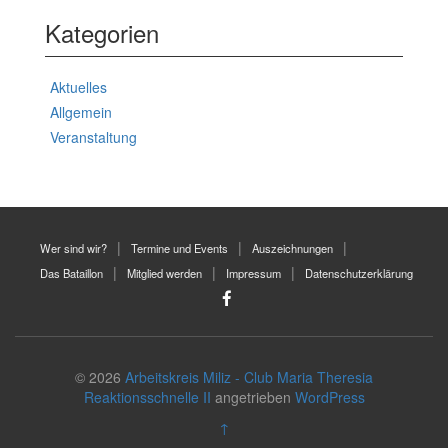
Kategorien
Aktuelles
Allgemein
Veranstaltung
Wer sind wir?
Termine und Events
Auszeichnungen
Das Bataillon
Mitglied werden
Impressum
Datenschutzerklärung
© 2026
Arbeitskreis Miliz - Club Maria Theresia
Reaktionsschnelle II
angetrieben
WordPress
↑