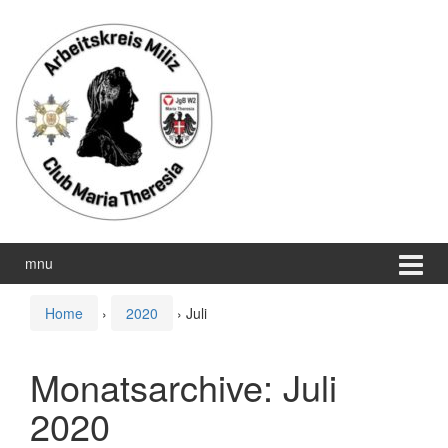
Zum
Zum
Inhalt
Hauptmenü
wechseln
springen
mnu
Home
›
2020
›
Juli
Monatsarchive:
Juli
2020