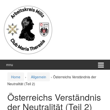
Zum
Zum
Inhalt
Hauptmenü
wechseln
springen
mnu
Home
›
Allgemein
›
Österreichs Verständnis der
Neutralität (Teil 2)
Österreichs Verständnis
der Neutralität (Teil 2)