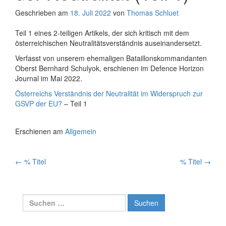
Geschrieben am
18. Juli 2022
von
Thomas Schluet
Teil 1 eines 2-teiligen Artikels, der sich kritisch mit dem
österreichischen Neutralitätsverständnis auseinandersetzt.
Verfasst von unserem ehemaligen Bataillonskommandanten
Oberst Bernhard Schulyok, erschienen im Defence Horizon
Journal im Mai 2022.
Österreichs Verständnis der Neutralität im Widerspruch zur
GSVP der EU?
– Teil 1
Erschienen am
Allgemein
Artikelnavigation
←
% Titel
% Titel
→
Suchen
nach: