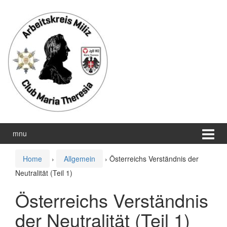
Zum
Zum
Inhalt
Hauptmenü
wechseln
springen
mnu
Home
›
Allgemein
›
Österreichs Verständnis der
Neutralität (Teil 1)
Österreichs Verständnis
der Neutralität (Teil 1)