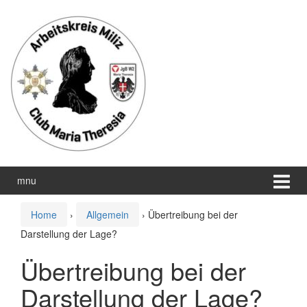
Zum
Zum
Inhalt
Hauptmenü
wechseln
springen
mnu
Home
›
Allgemein
›
Übertreibung bei der
Darstellung der Lage?
Übertreibung bei der
Darstellung der Lage?