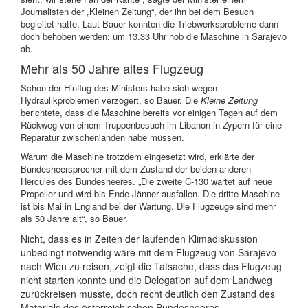
Journalisten der „Kleinen Zeitung“, der ihn bei dem Besuch
begleitet hatte. Laut Bauer konnten die Triebwerksprobleme dann
doch behoben werden; um 13.33 Uhr hob die Maschine in Sarajevo
ab.
Mehr als 50 Jahre altes Flugzeug
Schon der Hinflug des Ministers habe sich wegen
Hydraulikproblemen verzögert, so Bauer. Die
Kleine Zeitung
berichtete, dass die Maschine bereits vor einigen Tagen auf dem
Rückweg von einem Truppenbesuch im Libanon in Zypern für eine
Reparatur zwischenlanden habe müssen.
Warum die Maschine trotzdem eingesetzt wird, erklärte der
Bundesheersprecher mit dem Zustand der beiden anderen
Hercules des Bundesheeres. „Die zweite C-130 wartet auf neue
Propeller und wird bis Ende Jänner ausfallen. Die dritte Maschine
ist bis Mai in England bei der Wartung. Die Flugzeuge sind mehr
als 50 Jahre alt“, so Bauer.
Nicht, dass es in Zeiten der laufenden Klimadiskussion
unbedingt notwendig wäre mit dem Flugzeug von Sarajevo
nach Wien zu reisen, zeigt die Tatsache, dass das Flugzeug
nicht starten konnte und die Delegation auf dem Landweg
zurückreisen musste, doch recht deutlich den Zustand des
Materials des österreichischen Bundesheeres.