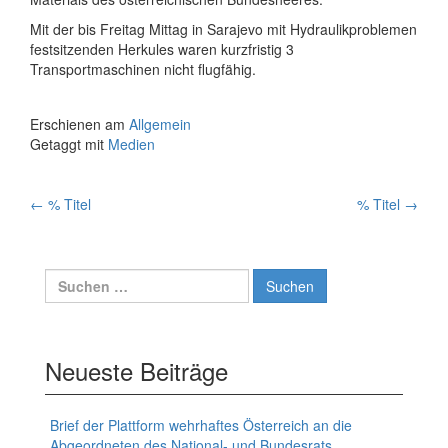
Mit der bis Freitag Mittag in Sarajevo mit Hydraulikproblemen
festsitzenden Herkules waren kurzfristig 3
Transportmaschinen nicht flugfähig.
Erschienen am
Allgemein
Getaggt mit
Medien
Artikelnavigation
←
% Titel
% Titel
→
Suchen
nach:
Neueste Beiträge
Brief der Plattform wehrhaftes Österreich an die
Abgeordneten des National- und Bundesrats