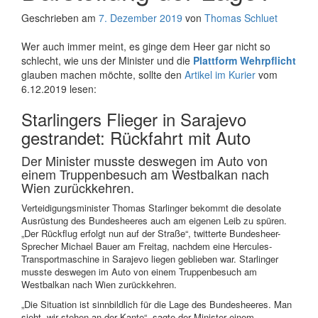
Geschrieben am
7. Dezember 2019
von
Thomas Schluet
Wer auch immer meint, es ginge dem Heer gar nicht so
schlecht, wie uns der Minister und die
Plattform Wehrpflicht
glauben machen möchte, sollte den
Artikel im Kurier
vom
6.12.2019 lesen:
Starlingers Flieger in Sarajevo
gestrandet: Rückfahrt mit Auto
Der Minister musste deswegen im Auto von
einem Truppenbesuch am Westbalkan nach
Wien zurückkehren.
Verteidigungsminister Thomas Starlinger bekommt die desolate
Ausrüstung des Bundesheeres auch am eigenen Leib zu spüren.
„Der Rückflug erfolgt nun auf der Straße“, twitterte Bundesheer-
Sprecher Michael Bauer am Freitag, nachdem eine Hercules-
Transportmaschine in Sarajevo liegen geblieben war. Starlinger
musste deswegen im Auto von einem Truppenbesuch am
Westbalkan nach Wien zurückkehren.
„Die Situation ist sinnbildlich für die Lage des Bundesheeres. Man
sieht, wir stehen an der Kante“, sagte der Minister einem