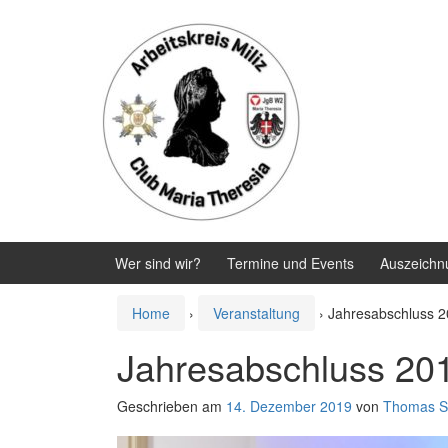
Zum
Zum
Inhalt
Hauptmenü
wechseln
springen
Wer sind wir?
Termine und Events
Auszeichn
Home
›
Veranstaltung
›
Jahresabschluss 
Jahresabschluss 20
Geschrieben am
14. Dezember 2019
von
Thomas S