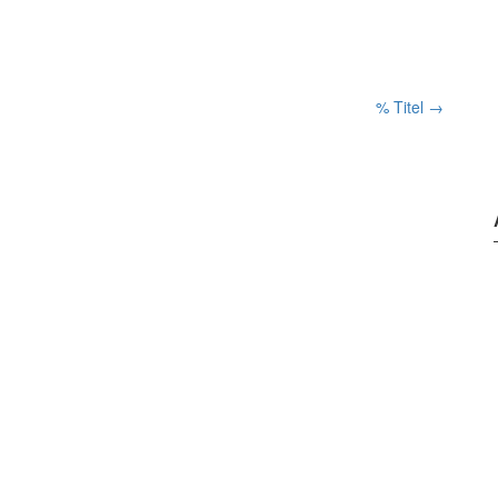
% Titel
→