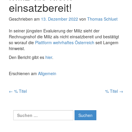
einsatzbereit!
Geschrieben am
13. Dezember 2022
von
Thomas Schluet
In seiner jüngsten Evaluierung der Miliz sieht der
Rechnugnshof die Miliz als nicht einsatzbereit und bestätigt
so worauf die
Plattform wehrhaftes Österreich
seit Langem
hinweist.
Den Bericht gibt es
hier
.
Erschienen am
Allgemein
Artikelnavigation
←
% Titel
% Titel
→
Suchen
nach: