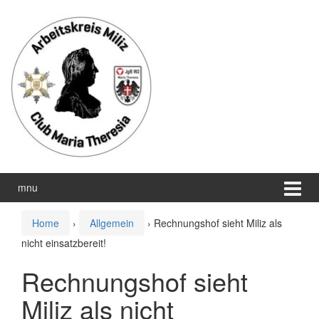
Zum
Zum
Inhalt
Hauptmenü
wechseln
springen
mnu
Home
›
Allgemein
›
Rechnungshof sieht Miliz als
nicht einsatzbereit!
Rechnungshof sieht
Miliz als nicht