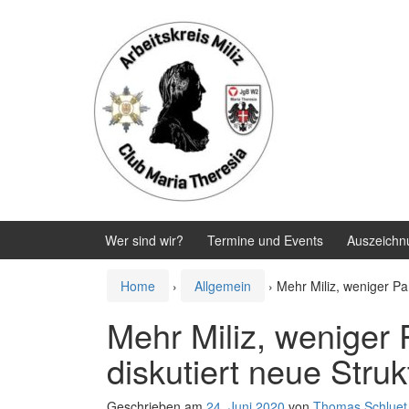
Zum
Zum
Inhalt
Hauptmenü
wechseln
springen
Wer sind wir?
Termine und Events
Auszeichn
Home
›
Allgemein
›
Mehr Miliz, weniger Pa
Mehr Miliz, weniger
diskutiert neue Struk
Geschrieben am
24. Juni 2020
von
Thomas Schluet