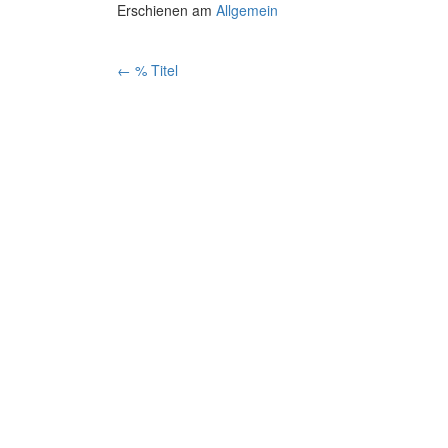
Erschienen am
Allgemein
Artikelnavigation
←
% Titel