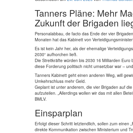
Tanners Pläne: Mehr Mac
Zukunft der Brigaden li
Personalabbau, de facto das Ende der vier Brigad
Monaten hat das Kabinett von Verteidigungsministeri
Es ist kein Jahr her, als der ehemalige Verteidigun
2030“ aufhorchen ließ.
Die Streitkräfte würden bis 2030 16 Milliarden Eur
diese Forderung politisch nicht umsetzbar war – und 
Tanners Kabinett geht einen anderen Weg, will gew
Umkehrschluss mehr Geld.
Geplant ist unter anderem, die vier Brigaden auf d
aufzuteilen. „Allerdings wollen wir das mit allen Bete
BMLV.
Einsparplan
Erfolgt dieser Schritt letztendlich, sollen zum e
direkte Kommunikation zwischen Ministerium und Tru