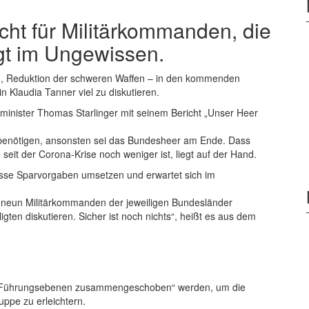
ht für Militärkommanden, die
egt im Ungewissen.
en, Reduktion der schweren Waffen – in den kommenden
n Klaudia Tanner viel zu diskutieren.
gsminister Thomas Starlinger mit seinem Bericht „Unser Heer
o benötigen, ansonsten sei das Bundesheer am Ende. Dass
seit der Corona-Krise noch weniger ist, liegt auf der Hand.
isse Sparvorgaben umsetzen und erwartet sich im
ie neun Militärkommanden der jeweiligen Bundesländer
iligten diskutieren. Sicher ist noch nichts“, heißt es aus dem
inen „Führungsebenen zusammengeschoben“ werden, um die
ppe zu erleichtern.