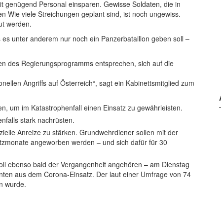
it genügend Personal einsparen. Gewisse Soldaten, die in
n Wie viele Streichungen geplant sind, ist noch ungewiss.
aut werden.
 es unter anderem nur noch ein Panzerbataillon geben soll –
ben des Regierungsprogramms entsprechen, sich auf die
nellen Angriffs auf Österreich“, sagt ein Kabinettsmitglied zum
n, um im Katastrophenfall einen Einsatz zu gewährleisten.
nfalls stark nachrüsten.
anzielle Anreize zu stärken. Grundwehrdiener sollen mit der
satzmonate angeworben werden – und sich dafür für 30
oll ebenso bald der Vergangenheit angehören – am Dienstag
ten aus dem Corona-Einsatz. Der laut einer Umfrage von 74
n wurde.