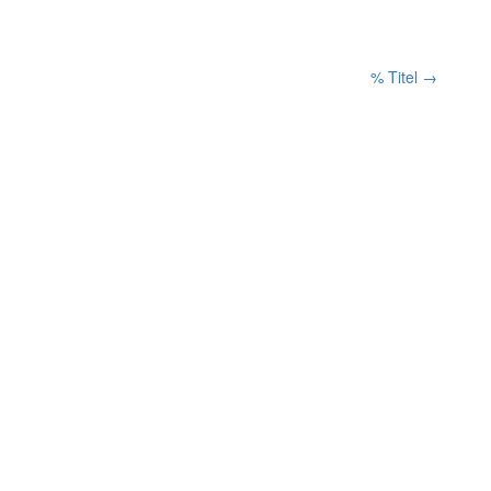
% Titel
→