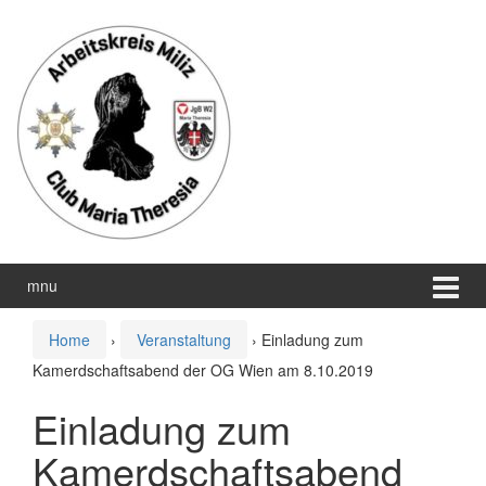
Zum
Zum
Inhalt
Hauptmenü
wechseln
springen
mnu
Home
›
Veranstaltung
›
Einladung zum
Kamerdschaftsabend der OG Wien am 8.10.2019
Einladung zum
Kamerdschaftsabend