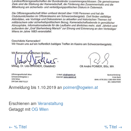
Anmeldung bis 1.10.2019 an
poimer@ogwien.at
Erschienen am
Veranstaltung
Getaggt mit
OG Wien
Artikelnavigation
←
% Titel
% Titel
→