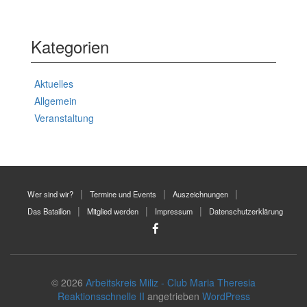
Kategorien
Aktuelles
Allgemein
Veranstaltung
Wer sind wir?
Termine und Events
Auszeichnungen
Das Bataillon
Mitglied werden
Impressum
Datenschutzerklärung
© 2026
Arbeitskreis Miliz - Club Maria Theresia
Reaktionsschnelle II
angetrieben
WordPress