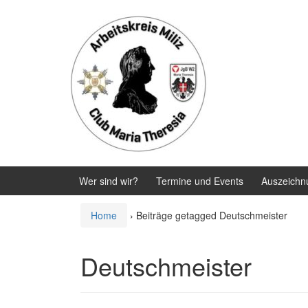
Zum
Zum
Inhalt
Hauptmenü
wechseln
springen
Wer sind wir?
Termine und Events
Auszeichn
Home
›
Beiträge getagged Deutschmeister
Deutschmeister