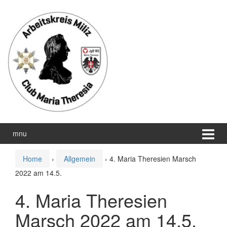
Zum
Zum
Inhalt
Hauptmenü
wechseln
springen
mnu
Home
›
Allgemein
›
4. Maria Theresien Marsch
2022 am 14.5.
4. Maria Theresien
Marsch 2022 am 14.5.