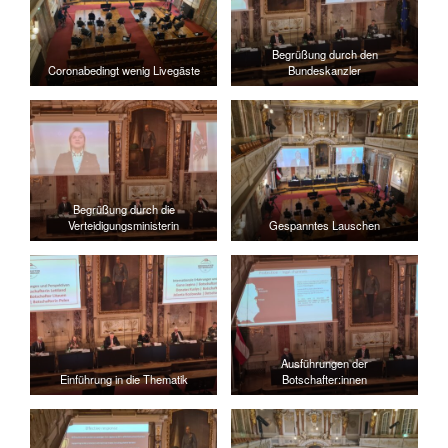
Begrüßung durch den
Coronabedingt wenig Livegäste
Bundeskanzler
Begrüßung durch die
Verteidigungsministerin
Gespanntes Lauschen
Ausführungen der
Einführung in die Thematik
Botschafter:innen