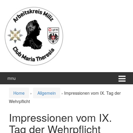
Zum
Zum
Inhalt
Hauptmenü
wechseln
springen
mnu
Home
›
Allgemein
›
Impressionen vom IX. Tag der
Wehrpflicht
Impressionen vom IX.
Tag der Wehrpflicht