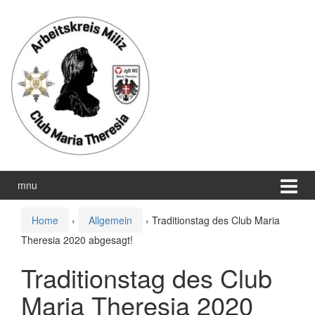
Zum
Zum
Inhalt
Hauptmenü
wechseln
springen
mnu
Home
›
Allgemein
›
Traditionstag des Club Maria
Theresia 2020 abgesagt!
Traditionstag des Club
Maria Theresia 2020