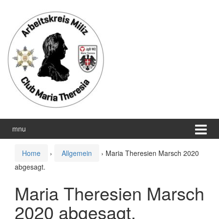
Zum
Zum
Inhalt
Hauptmenü
wechseln
springen
mnu
Home
›
Allgemein
›
Maria Theresien Marsch 2020
abgesagt.
Maria Theresien Marsch
2020 abgesagt.