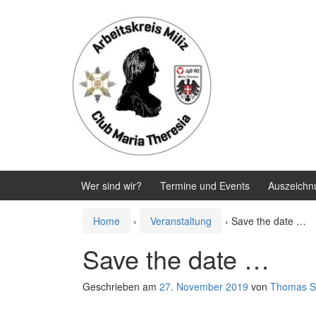
Zum
Zum
Inhalt
Hauptmenü
wechseln
springen
Wer sind wir?
Termine und Events
Auszeichn
Home
›
Veranstaltung
›
Save the date …
Save the date …
Geschrieben am
27. November 2019
von
Thomas S