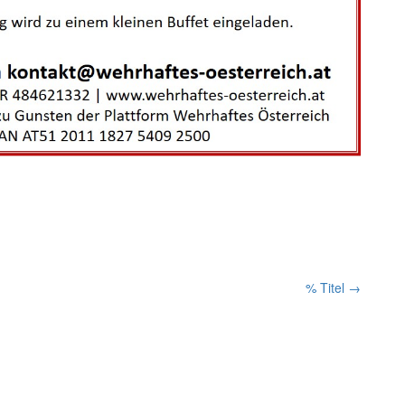
% Titel
→