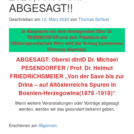
ABGESAGT!!
Geschrieben am
12. März 2020
von
Thomas Schluet
In Absprache mit dem Vortragenden Obst Dr.
PESENDORFER und dem Präsidium der
Offiziersgesellschaft Wien wird der Vortrag kommenden
Dienstag abgesagt.
ABGESAGT:
Oberst dIntD Dr. Michael
PESENDORFER / Prof. Dr. Helmut
FRIEDRICHSMEIER „Von der Save bis zur
Drina – auf Altösterreichs Spuren in
Bosnien-Herzegowina(1878 -1918)“
Wenn weitere Veranstaltungen oder Vorträge abgesagt
werden, werden wir das gesondert bekannt geben.
Erschienen am
Allgemein