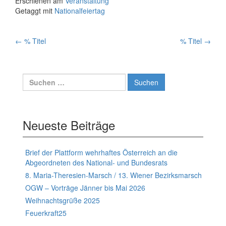
Erschienen am
Veranstaltung
Getaggt mit
Nationalfeiertag
Artikelnavigation
←
% Titel
% Titel
→
Suchen
nach:
Neueste Beiträge
Brief der Plattform wehrhaftes Österreich an die
Abgeordneten des National- und Bundesrats
8. Maria-Theresien-Marsch / 13. Wiener Bezirksmarsch
OGW – Vorträge Jänner bis Mai 2026
Weihnachtsgrüße 2025
Feuerkraft25