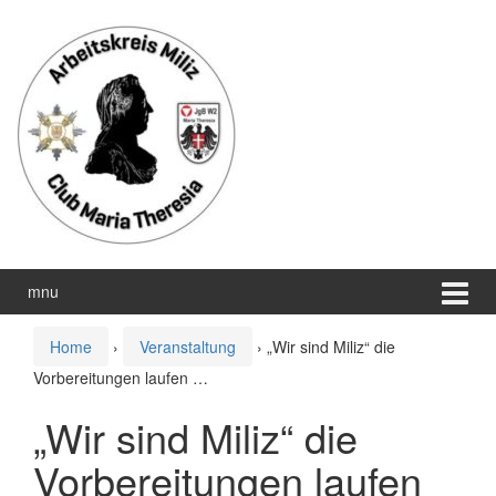
Zum
Zum
Inhalt
Hauptmenü
wechseln
springen
mnu
Home
›
Veranstaltung
›
„Wir sind Miliz“ die
Vorbereitungen laufen …
„Wir sind Miliz“ die
Vorbereitungen laufen